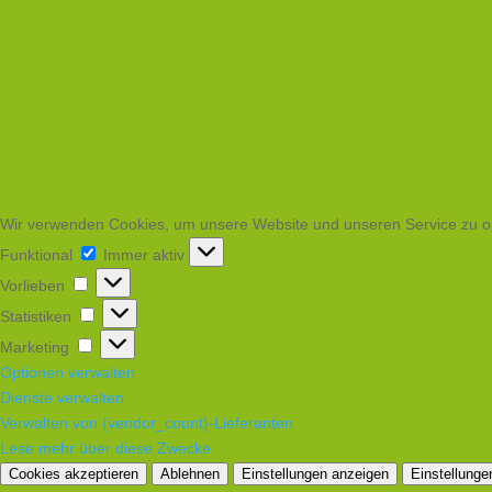
Wir verwenden Cookies, um unsere Website und unseren Service zu o
Funktional
Funktional
Immer aktiv
Vorlieben
Vorlieben
Statistiken
Statistiken
Marketing
Marketing
Optionen verwalten
Dienste verwalten
Verwalten von {vendor_count}-Lieferanten
Lese mehr über diese Zwecke
Cookies akzeptieren
Ablehnen
Einstellungen anzeigen
Einstellunge