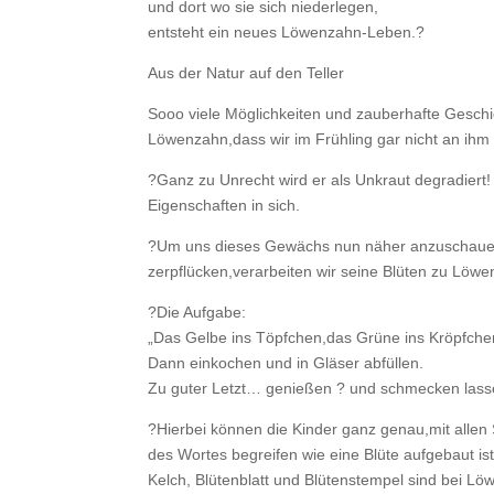
und dort wo sie sich niederlegen,
entsteht ein neues Löwenzahn-Leben.?
Aus der Natur auf den Teller
Sooo viele Möglichkeiten und zauberhafte Gesch
Löwenzahn,dass wir im Frühling gar nicht an ih
?Ganz zu Unrecht wird er als Unkraut degradiert!
Eigenschaften in sich.
?Um uns dieses Gewächs nun näher anzuschauen
zerpflücken,verarbeiten wir seine Blüten zu Löw
?Die Aufgabe:
„Das Gelbe ins Töpfchen,das Grüne ins Kröpfch
Dann einkochen und in Gläser abfüllen.
Zu guter Letzt… genießen ? und schmecken lass
?️Hierbei können die Kinder ganz genau,mit alle
des Wortes begreifen wie eine Blüte aufgebaut ist
Kelch, Blütenblatt und Blütenstempel sind bei L