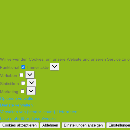
Wir verwenden Cookies, um unsere Website und unseren Service zu o
Funktional
Funktional
Immer aktiv
Vorlieben
Vorlieben
Statistiken
Statistiken
Marketing
Marketing
Optionen verwalten
Dienste verwalten
Verwalten von {vendor_count}-Lieferanten
Lese mehr über diese Zwecke
Cookies akzeptieren
Ablehnen
Einstellungen anzeigen
Einstellunge